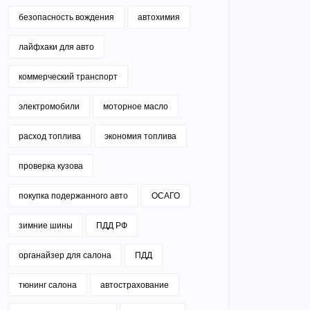
безопасность вождения
автохимия
лайфхаки для авто
коммерческий транспорт
электромобили
моторное масло
расход топлива
экономия топлива
проверка кузова
покупка подержанного авто
ОСАГО
зимние шины
ПДД РФ
органайзер для салона
ПДД
тюнинг салона
автострахование