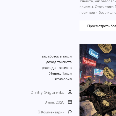
Узнайте, как безопас
приемы. Статистика
новичков - без лишней
Просмотреть бо
заработок в такси
доход таксиста
расходы таксиста
Яндекс.Такси
Ситимобил
Dmitry Grigorenko
18 ноя, 2025
9 Комментарии