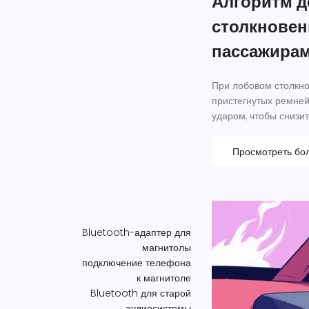
Алгоритм д
столкновен
пассажира
При лобовом столкно
пристегнутых ремней.
ударом, чтобы снизи
Просмотреть бо
Bluetooth-адаптер для
магнитолы
подключение телефона
к магнитоле
Bluetooth для старой
аудиосистемы