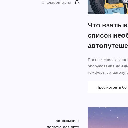
0 Комментарии
Что взять 
список нео
автопутеше
Полный список вещей
оборудования до еды
комфортных автопуте
Просмотреть бо
автокемпинг
палатка для авто