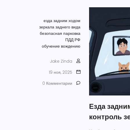
езда задним ходом
зеркала заднего вида
безопасная парковка
ПДД РФ
обучение вождению
Jake Zinda
19 ноя, 2025
0 Комментарии
Езда задни
контроль з