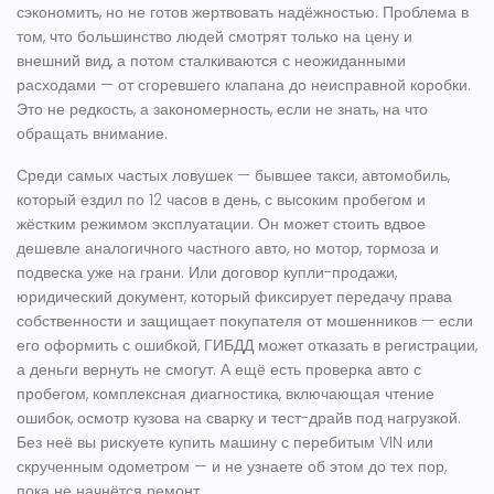
сэкономить, но не готов жертвовать надёжностью
. Проблема в
том, что большинство людей смотрят только на цену и
внешний вид, а потом сталкиваются с неожиданными
расходами — от сгоревшего клапана до неисправной коробки.
Это не редкость, а закономерность, если не знать, на что
обращать внимание.
Среди самых частых ловушек —
бывшее такси
,
автомобиль,
который ездил по 12 часов в день, с высоким пробегом и
жёстким режимом эксплуатации
. Он может стоить вдвое
дешевле аналогичного частного авто, но мотор, тормоза и
подвеска уже на грани. Или
договор купли-продажи
,
юридический документ, который фиксирует передачу права
собственности и защищает покупателя от мошенников
— если
его оформить с ошибкой, ГИБДД может отказать в регистрации,
а деньги вернуть не смогут. А ещё есть
проверка авто с
пробегом
,
комплексная диагностика, включающая чтение
ошибок, осмотр кузова на сварку и тест-драйв под нагрузкой
.
Без неё вы рискуете купить машину с перебитым VIN или
скрученным одометром — и не узнаете об этом до тех пор,
пока не начнётся ремонт.