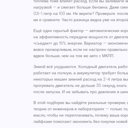
топлива
тоже влияет расход. Если вы заливаете 
нагрузкой — и сжигает больше бензина. Даже см
0,5-1 литр на 100 км. Не верите? Проверьте: по
км и сравните. Часто разница видна уже на второ
Ещё один скрытый фактор —
автоматическая кор
на эффективность передачи мощности от двигате
«съедает» до 15% энергии. Вариатор — экономичне
вовсе прожорливым, если не настроен правильно
вдвое больше, чем на том же авто с МКПП.
Зимой всё ухудшается. Холодный двигатель рабо
работает на полную, а аккумулятор требует больш
некоторых машин зимний расход на 2-4 литра вы
прогревать двигатель не дольше 30 секунд, ехать
после запуска. И не забывать про давление в шин
В этой подборке вы найдёте реальные проверки, с
теории от инженеров в лабораториях — только то,
масло, чтобы не переплачивать, почему ваша коро
лайфхаки помогают экономить без покупки новой 