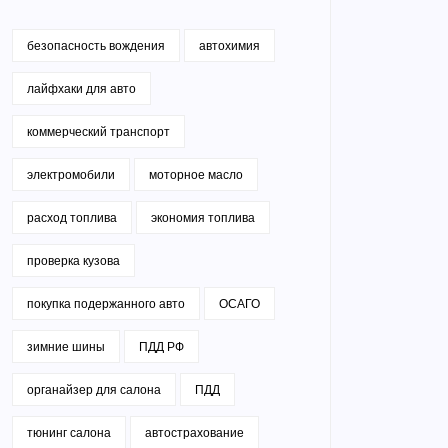
безопасность вождения
автохимия
лайфхаки для авто
коммерческий транспорт
электромобили
моторное масло
расход топлива
экономия топлива
проверка кузова
покупка подержанного авто
ОСАГО
зимние шины
ПДД РФ
органайзер для салона
ПДД
тюнинг салона
автострахование