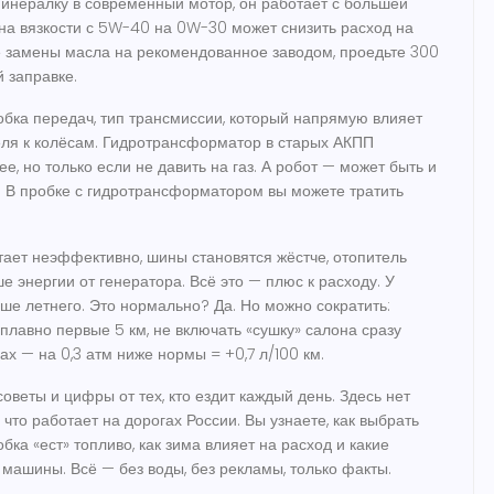
минералку в современный мотор, он работает с большей
ена вязкости с 5W-40 на 0W-30 может снизить расход на
сле замены масла на рекомендованное заводом, проедьте 300
й заправке.
обка передач
,
тип трансмиссии, который напрямую влияет
ля к колёсам
. Гидротрансформатор в старых АКПП
е, но только если не давить на газ. А робот — может быть и
. В пробке с гидротрансформатором вы можете тратить
тает неэффективно, шины становятся жёстче, отопитель
е энергии от генератора. Всё это — плюс к расходу. У
ше летнего. Это нормально? Да. Но можно сократить:
 плавно первые 5 км, не включать «сушку» салона сразу
ах — на 0,3 атм ниже нормы = +0,7 л/100 км.
оветы и цифры от тех, кто ездит каждый день. Здесь нет
 что работает на дорогах России. Вы узнаете, как выбрать
бка «ест» топливо, как зима влияет на расход и какие
машины. Всё — без воды, без рекламы, только факты.