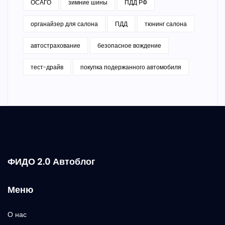
ОСАГО
зимние шины
ПДД РФ
органайзер для салона
ПДД
тюнинг салона
автострахование
безопасное вождение
тест-драйв
покупка подержанного автомобиля
ФИДО 2.0 Автоблог
Меню
О нас