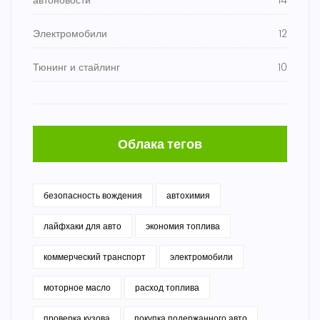
автоновости
14
Электромобили
12
Тюнинг и стайлинг
10
Облака тегов
безопасность вождения
автохимия
лайфхаки для авто
экономия топлива
коммерческий транспорт
электромобили
моторное масло
расход топлива
проверка кузова
покупка подержанного авто