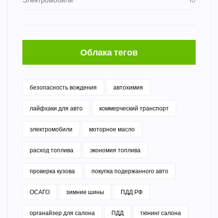
Электромобили
10
Облака тегов
безопасность вождения
автохимия
лайфхаки для авто
коммерческий транспорт
электромобили
моторное масло
расход топлива
экономия топлива
проверка кузова
покупка подержанного авто
ОСАГО
зимние шины
ПДД РФ
органайзер для салона
ПДД
тюнинг салона