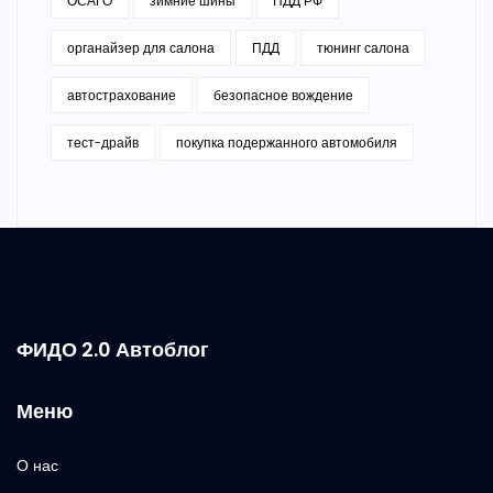
ОСАГО
зимние шины
ПДД РФ
органайзер для салона
ПДД
тюнинг салона
автострахование
безопасное вождение
тест-драйв
покупка подержанного автомобиля
ФИДО 2.0 Автоблог
Меню
О нас