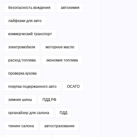
безопасность вождения
автохимия
лайфхаки для авто
коммерческий транспорт
электромобили
моторное масло
расход топлива
экономия топлива
проверка кузова
покупка подержанного авто
ОСАГО
зимние шины
ПДД РФ
органайзер для салона
ПДД
тюнинг салона
автострахование