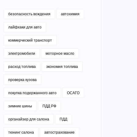
безопасность вождения
автохимия
лайфхаки для авто
коммерческий транспорт
электромобили
моторное масло
расход топлива
экономия топлива
проверка кузова
покупка подержанного авто
ОСАГО
зимние шины
ПДД РФ
органайзер для салона
ПДД
тюнинг салона
автострахование