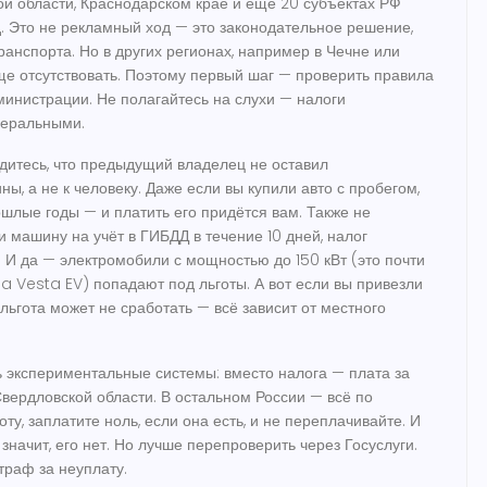
ой области, Краснодарском крае и ещё 20 субъектах РФ
д. Это не рекламный ход — это законодательное решение,
анспорта. Но в других регионах, например в Чечне или
ще отсутствовать. Поэтому первый шаг — проверить правила
министрации. Не полагайтесь на слухи — налоги
деральными.
дитесь, что предыдущий владелец не оставил
, а не к человеку. Даже если вы купили авто с пробегом,
шлые годы — и платить его придётся вам. Также не
 машину на учёт в ГИБДД в течение 10 дней, налог
и. И да — электромобили с мощностью до 150 кВт (это почти
da Vesta EV) попадают под льготы. А вот если вы привезли
 льгота может не сработать — всё зависит от местного
ь экспериментальные системы: вместо налога — плата за
 Свердловской области. В остальном России — всё по
оту, заплатите ноль, если она есть, и не переплачивайте. И
значит, его нет. Но лучше перепроверить через Госуслуги.
траф за неуплату.