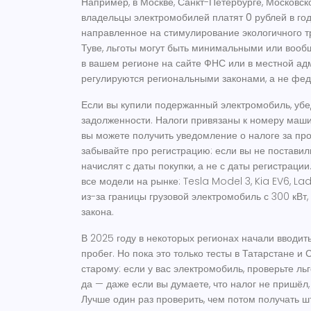
Например, в Москве, Санкт-Петербурге, Московск
владельцы электромобилей платят
0 рублей
в го
направленное на стимулирование экологичного тр
Туве, льготы могут быть минимальными или вооб
в вашем регионе на сайте ФНС или в местной ад
регулируются региональными законами, а не фе
Если вы купили подержанный электромобиль, убе
задолженности. Налоги привязаны к номеру машины
вы можете получить уведомление о налоге за про
забывайте про регистрацию: если вы не поставили
начислят с даты покупки, а не с даты регистраци
все модели на рынке: Tesla Model 3, Kia EV6, La
из-за границы грузовой электромобиль с 300 кВт,
закона.
В 2025 году в некоторых регионах начали вводит
пробег. Но пока это только тесты в Татарстане и
старому: если у вас электромобиль, проверьте льг
да — даже если вы думаете, что налог не пришёл, 
Лучше один раз проверить, чем потом получать ш