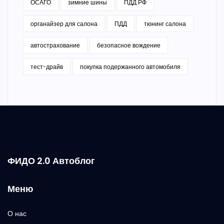
ОСАГО
зимние шины
ПДД РФ
органайзер для салона
ПДД
тюнинг салона
автострахование
безопасное вождение
тест-драйв
покупка подержанного автомобиля
ФИДО 2.0 Автоблог
Меню
О нас