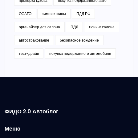
проверка кузова
покупка подержанного авто
ОСАГО
зимние шины
ПДД РФ
органайзер для салона
ПДД
тюнинг салона
автострахование
безопасное вождение
тест-драйв
покупка подержанного автомобиля
ФИДО 2.0 Автоблог
Меню