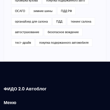
проверка кузова
покупка подержанного авто
ОСАГО
зимние шины
ПДД РФ
органайзер для салона
ПДД
тюнинг салона
автострахование
безопасное вождение
тест-драйв
покупка подержанного автомобиля
ФИДО 2.0 Автоблог
Меню