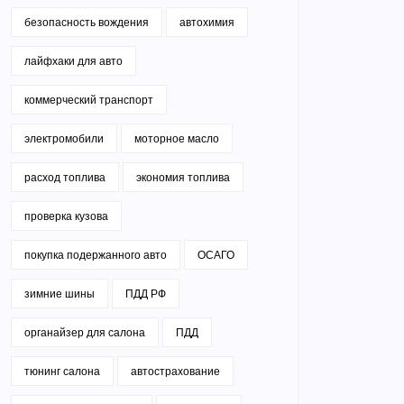
безопасность вождения
автохимия
лайфхаки для авто
коммерческий транспорт
электромобили
моторное масло
расход топлива
экономия топлива
проверка кузова
покупка подержанного авто
ОСАГО
зимние шины
ПДД РФ
органайзер для салона
ПДД
тюнинг салона
автострахование