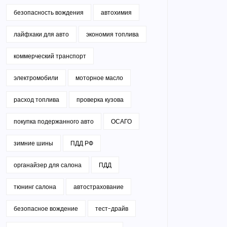
безопасность вождения
автохимия
лайфхаки для авто
экономия топлива
коммерческий транспорт
электромобили
моторное масло
расход топлива
проверка кузова
покупка подержанного авто
ОСАГО
зимние шины
ПДД РФ
органайзер для салона
ПДД
тюнинг салона
автострахование
безопасное вождение
тест-драйв