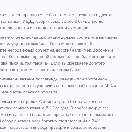
ое важное правило - не быть тем, кто врезается в другого.
статистика ГИБДД говорит сама за себя: большинство
х происходят из-за недостаточной дистанции.
правило:
безопасная дистанция должна составлять минимум
еди идущего автомобиля
. Как измерить время без
ите неподвижный объект на дороге (например, дорожный
ева). Как только передний автомобиль пройдет его, начните
, два-тысяча, три-тысяча». Если вы доезжаете до этого
закончите счет - вы едете слишком близко.
критически важные полсекунды реакции при экстренном
нажатие на педаль увеличивает время срабатывания ABS, и
ние метры спасают от удара.
рачковый контроль». Автоинструктор Елена Соколова
ь все зеркала каждые 8-10 секунд. В пробке вокруг вас
машины: кто-то пытается перестроиться, кто-то выезжает с
й обзор снижает риск боковых столкновений на 34%.
кой: посмотрели вперед, проверили зеркало, перевели