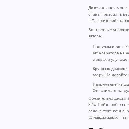
Даже стоящая машина
спины приводит к це
41% водителей старш
Вот простые упражне
заторе:
Подъемы стопы.
Ка
акселератора на н
в икрах и улучшае
Круговые движения
вверх. Не делайте 
Напряжение мышц 
Это снимает нагру
Обязательно держите
37%. Пейте небольши
салоне тоже важна: 
Слишком жарко - вы 