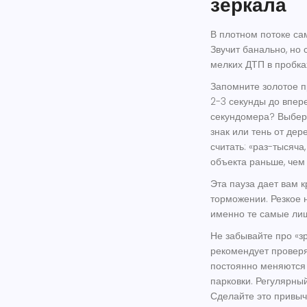
зеркала
В плотном потоке сам
Звучит банально, но 
мелких ДТП в пробка
Запомните золотое 
2-3 секунды до впер
секундомера? Выбер
знак или тень от дер
считать: «раз-тысяча
объекта раньше, чем 
Эта пауза дает вам 
торможении. Резкое 
именно те самые лиш
Не забывайте про «з
рекомендует проверят
постоянно меняются 
парковки. Регулярны
Сделайте это привыч