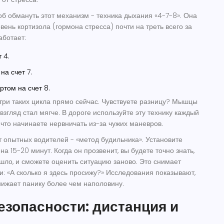
б обмануть этот механизм - техника дыхания
«4-7-8»
. Она
вень кортизола (гормона стресса) почти на треть всего за
аботает:
 4.
на счет 7.
том на счет 8.
три таких цикла прямо сейчас. Чувствуете разницу? Мышцы
взгляд стал мягче. В дороге используйте эту технику каждый
е, что начинаете нервничать из-за чужих маневров.
 опытных водителей - «метод будильника». Установите
а 15-20 минут. Когда он прозвенит, вы будете точно знать,
шло, и сможете оценить ситуацию заново. Это снимает
и: «А сколько я здесь просижу?» Исследования показывают,
снижает панику более чем наполовину.
езопасности: дистанция и