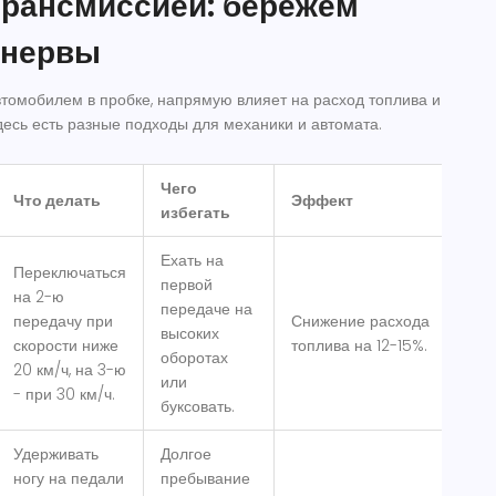
трансмиссией: бережем
 нервы
втомобилем в пробке, напрямую влияет на расход топлива и
десь есть разные подходы для механики и автомата.
Чего
Что делать
Эффект
избегать
Ехать на
Переключаться
первой
на 2-ю
передаче на
передачу при
Снижение расхода
высоких
скорости ниже
топлива на 12-15%.
оборотах
20 км/ч, на 3-ю
или
- при 30 км/ч.
буксовать.
Удерживать
Долгое
ногу на педали
пребывание