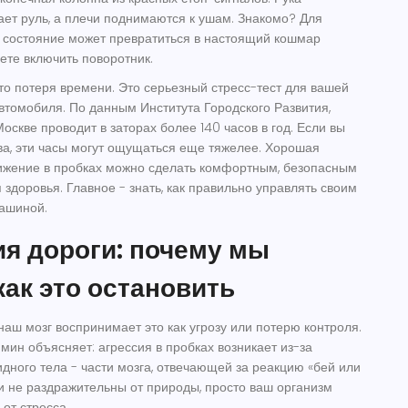
ет руль, а плечи поднимаются к ушам. Знакомо? Для
 состояние может превратиться в настоящий кошмар
ете включить поворотник.
сто потеря времени. Это серьезный стресс-тест для вашей
втомобиля. По данным Института Городского Развития,
оскве проводит в заторах более 140 часов в год. Если вы
ва, эти часы могут ощущаться еще тяжелее. Хорошая
ижение в пробках
можно сделать комфортным, безопасным
здоровья. Главное - знать, как правильно управлять своим
машиной.
я дороги: почему мы
как это остановить
наш мозг воспринимает это как угрозу или потерю контроля.
мин объясняет: агрессия в пробках возникает из-за
дного тела - части мозга, отвечающей за реакцию «бей или
 и не раздражительны от природы, просто ваш организм
от стресса.