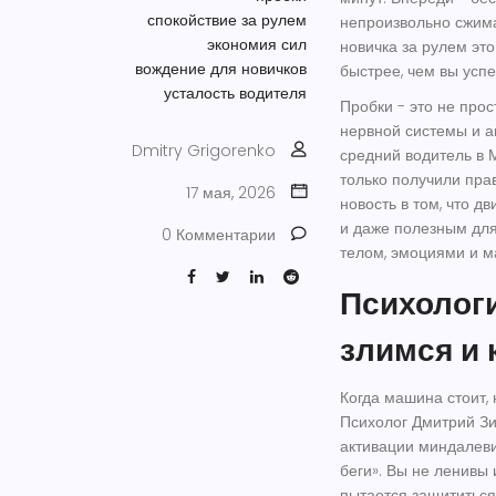
спокойствие за рулем
непроизвольно сжима
экономия сил
новичка за рулем
это
вождение для новичков
быстрее, чем вы успе
усталость водителя
Пробки - это не про
нервной системы и а
Dmitry Grigorenko
средний водитель в М
только получили пра
17 мая, 2026
новость в том, что
дв
и даже полезным для 
0 Комментарии
телом, эмоциями и 
Психологи
злимся и 
Когда машина стоит, 
Психолог Дмитрий Зи
активации миндалеви
беги». Вы не ленивы
пытается защититься 