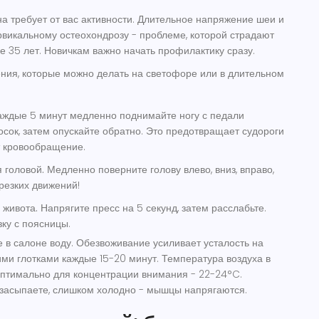
 требует от вас активности. Длительное напряжение шеи и
рвикальному остеохондрозу - проблеме, которой страдают
е 35 лет. Новичкам важно начать профилактику сразу.
ния, которые можно делать на светофоре или в длительном
ждые 5 минут медленно поднимайте ногу с педали
осок, затем опускайте обратно. Это предотвращает судороги
т кровообращение.
 головой.
Медленно поверните голову влево, вниз, вправо,
резких движений!
живота.
Напрягите пресс на 5 секунд, затем расслабьте.
зку с поясницы.
 в салоне воду. Обезвоживание усиливает усталость на
ми глотками каждые 15-20 минут. Температура воздуха в
оптимально для концентрации внимания - 22-24°C.
засыпаете, слишком холодно - мышцы напрягаются.