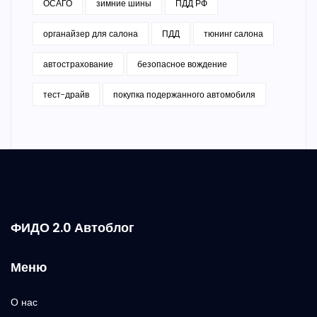
ОСАГО
зимние шины
ПДД РФ
органайзер для салона
ПДД
тюнинг салона
автострахование
безопасное вождение
тест-драйв
покупка подержанного автомобиля
ФИДО 2.0 Автоблог
Меню
О нас