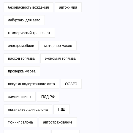
безопасность вождения
автохимия
лайфхаки для авто
коммерческий транспорт
электромобили
моторное масло
расход топлива
экономия топлива
проверка кузова
покупка подержанного авто
ОСАГО
зимние шины
ПДД РФ
органайзер для салона
ПДД
тюнинг салона
автострахование