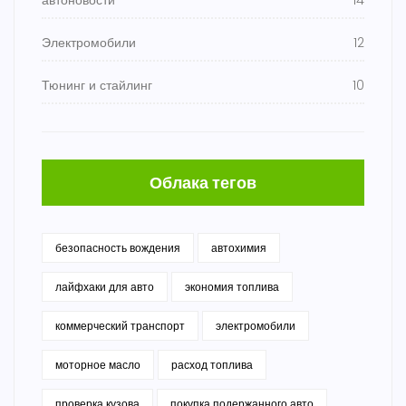
автоновости
14
Электромобили
12
Тюнинг и стайлинг
10
Облака тегов
безопасность вождения
автохимия
лайфхаки для авто
экономия топлива
коммерческий транспорт
электромобили
моторное масло
расход топлива
проверка кузова
покупка подержанного авто