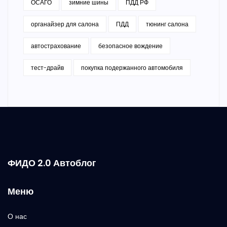
ОСАГО
зимние шины
ПДД РФ
органайзер для салона
ПДД
тюнинг салона
автострахование
безопасное вождение
тест-драйв
покупка подержанного автомобиля
ФИДО 2.0 Автоблог
Меню
О нас