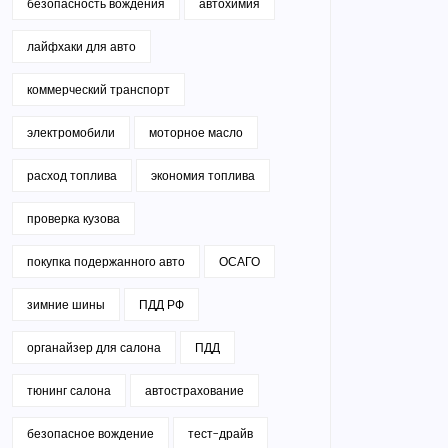
безопасность вождения
автохимия
лайфхаки для авто
коммерческий транспорт
электромобили
моторное масло
расход топлива
экономия топлива
проверка кузова
покупка подержанного авто
ОСАГО
зимние шины
ПДД РФ
органайзер для салона
ПДД
тюнинг салона
автострахование
безопасное вождение
тест-драйв