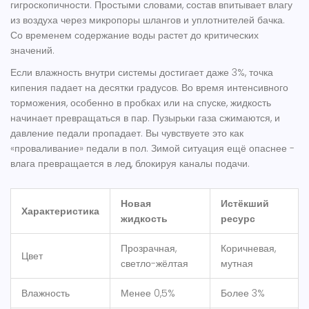
гигроскопичности. Простыми словами, состав впитывает влагу
из воздуха через микропоры шлангов и уплотнителей бачка.
Со временем содержание воды растет до критических
значений.
Если влажность внутри системы достигает даже 3%, точка
кипения падает на десятки градусов. Во время интенсивного
торможения, особенно в пробках или на спуске, жидкость
начинает превращаться в пар. Пузырьки газа сжимаются, и
давление педали пропадает. Вы чувствуете это как
«проваливание» педали в пол. Зимой ситуация ещё опаснее -
влага превращается в лед, блокируя каналы подачи.
Новая
Истёкший
Характеристика
жидкость
ресурс
Прозрачная,
Коричневая,
Цвет
светло-жёлтая
мутная
Влажность
Менее 0,5%
Более 3%