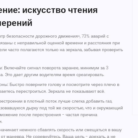
ние: искусство чтения
мерений
р безопасности дорожного движения», 73% аварий с
вязаны с неправильной оценкой времени и расстояния при
ели часто полагаются только на зеркала, забывая проверить
м:
Включайте сигнал поворота заранее, минимум за 3
а. Это дает другим водителям время среагировать.
оны:
Быстро поверните голову и посмотрите через плечо в
раетесь перестроиться. Зеркала не показывают всё.
естроении в плотный поток лучше слегка добавить газ,
азовавшуюся дырку под той же скоростью, что и окружающий
рможение после перестроения - частая причина
и.
ачинает немного сбавлять скорость или смещаться в вашу
 от маневра. Не соревнуйтесь. Ваша цель - доехать, а не