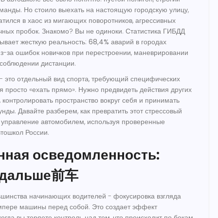
команды. Но стоило выехать на настоящую городскую улицу,
ратился в хаос из мигающих поворотников, агрессивных
чных пробок. Знакомо? Вы не одиноки. Статистика ГИБДД
зывает жесткую реальность:
68,4%
аварий в городах
з-за ошибок новичков при перестроении, маневрировании
есоблюдении дистанции.
- это отдельный вид спорта, требующий специфических
я просто «ехать прямо». Нужно предвидеть действия других
, контролировать пространство вокруг себя и принимать
унды. Давайте разберем, как превратить этот стрессовый
 управление автомобилем, используя проверенные
тошкол России.
нная осведомленность:
е дальше前车
ьшинства начинающих водителей - фокусировка взгляда
мпере машины перед собой. Это создает эффект
когда вы теряете контроль над тем, что происходит по бокам