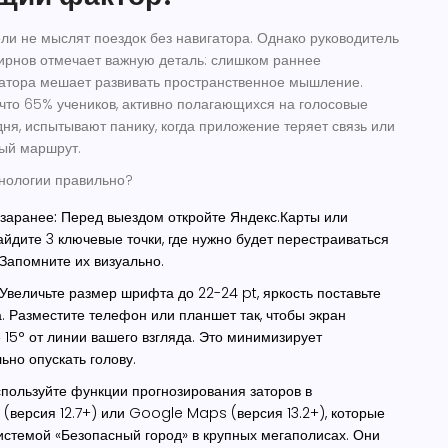
и не мыслят поездок без навигатора. Однако руководитель
ирнов отмечает важную деталь: слишком раннее
атора мешает развивать пространственное мышление.
что 65% учеников, активно полагающихся на голосовые
дня, испытывают панику, когда приложение теряет связь или
ый маршрут.
хнологии правильно?
заранее:
Перед выездом откройте Яндекс.Карты или
дите 3 ключевые точки, где нужно будет перестраиваться
 Запомните их визуально.
Увеличьте размер шрифта до 22-24 pt, яркость поставьте
 Разместите телефон или планшет так, чтобы экран
 15° от линии вашего взгляда. Это минимизирует
ьно опускать голову.
пользуйте функции прогнозирования заторов в
 (версия 12.7+) или Google Maps (версия 13.2+), которые
истемой «Безопасный город» в крупных мегаполисах. Они