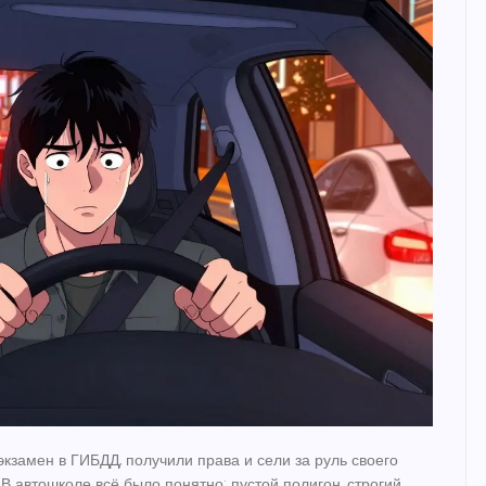
экзамен в ГИБДД, получили права и сели за руль своего
В автошколе всё было понятно: пустой полигон, строгий