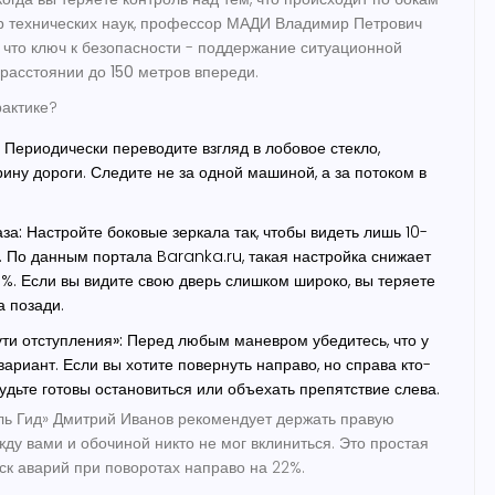
ор технических наук, профессор МАДИ Владимир Петрович
 что ключ к безопасности - поддержание ситуационной
 расстоянии до
150 метров
впереди.
рактике?
Периодически переводите взгляд в лобовое стекло,
ину дороги. Следите не за одной машиной, а за потоком в
за:
Настройте боковые зеркала так, чтобы видеть лишь 10-
 По данным портала Baranka.ru, такая настройка снижает
%. Если вы видите свою дверь слишком широко, вы теряете
а позади.
ти отступления»:
Перед любым маневром убедитесь, что у
вариант. Если вы хотите повернуть направо, но справа кто-
удьте готовы остановиться или объехать препятствие слева.
ль Гид» Дмитрий Иванов рекомендует держать правую
жду вами и обочиной никто не мог вклиниться. Это простая
ск аварий при поворотах направо на 22%.