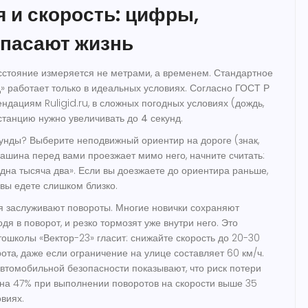
 и скорость: цифры,
спасают жизнь
сстояние измеряется не метрами, а временем. Стандартное
д» работает только в идеальных условиях. Согласно ГОСТ Р
ндациям Ruligid.ru, в сложных погодных условиях (дождь,
дистанцию нужно увеличивать до
4 секунд
.
кунды? Выберите неподвижный ориентир на дороге (знак,
машина перед вами проезжает мимо него, начните считать:
одна тысяча два». Если вы доезжаете до ориентира раньше,
 вы едете слишком близко.
 заслуживают повороты. Многие новички сохраняют
одя в поворот, и резко тормозят уже внутри него. Это
тошколы «Вектор-23» гласит: снижайте скорость до 20-30
ота, даже если ограничение на улице составляет 60 км/ч.
томобильной безопасности показывают, что риск потери
 на 47% при выполнении поворотов на скорости выше 35
овиях.