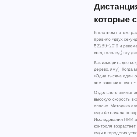
Дистанция
которые 
В плотном потоке ра
правило «двух секун
52289-2019 и рекоме
снег, гололед) эту 
Как измерить две се
дерево, яму). Когда 
«Одна тысяча один, 
чем закончите счет -
Отдельного внимания
высокую скорость, вх
опасно. Методика ав
км/ч
до
начала повор
Исследования НИИ ав
контроля возрастает
км/ч в городских усл