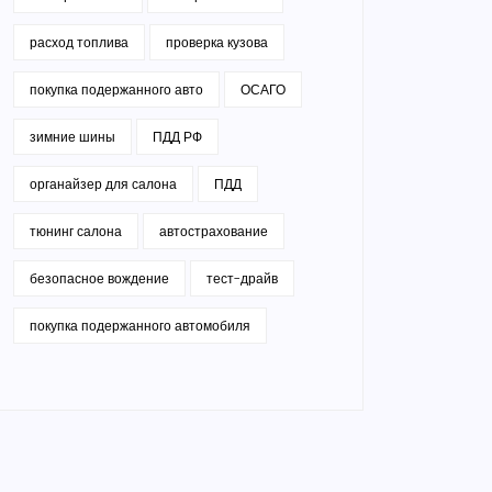
расход топлива
проверка кузова
покупка подержанного авто
ОСАГО
зимние шины
ПДД РФ
органайзер для салона
ПДД
тюнинг салона
автострахование
безопасное вождение
тест-драйв
покупка подержанного автомобиля