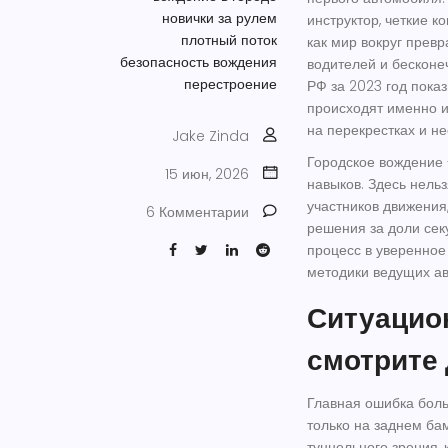
новички за рулем
инструктор, четкие 
плотный поток
как мир вокруг прев
безопасность вождения
водителей и бесконе
перестроение
РФ за 2023 год пока
происходят именно и
на перекрестках и н
Jake Zinda
Городское вождение 
15 июн, 2026
навыков. Здесь нельз
участников движения
6 Комментарии
решения за доли сек
процесс в уверенное
методики ведущих ав
Ситуацио
смотрит
Главная ошибка бол
только на заднем ба
туннельного зрения, 