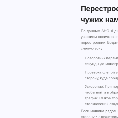
Перестрое
чужих на
По данным АНО «Цент
участием новичков с
перестроении. Водит
слепую зону.
Поворотник первы
секунды до маневр
Проверка слепой з
сторону, куда соби
Ускорение:
При пер
чтобы войти в обр
трафик. Резкое то
столкновений сзад
Если машина рядом н
сторону - откажитесь