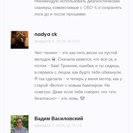
Рекомендую использовать диагностические
сканеры, совместимые с OBD-II, и сохранять
логи до и после прошивки.
nadya ck
февраля 6, 2026 at 01:51
Чип-тюнинг - это как пить виски на пустой
желудок 🥃. Сначала кажется, что всё ок, а
потом - бам! Троение, ошибки, и ты сидишь
в сервисе с лицом, как будто тебя обманули.
Я так сделала - и теперь у меня мотор, как у
старой «Волги» с новым бампером. Не
советую. Даже если тебе говорят, что «это
безопасно» - это ложь. 🤡
Вадим Василовский
февраля 7, 2026 at 09:28