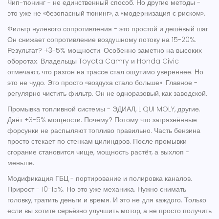
Чип-тюнинг - не единственный способ. Но другие методы -
это уже не «безопасный тюнинг», а «модернизация с риском».
Фильтр нулевого сопротивления
- это простой и дешёвый шаг.
Он снижает сопротивление воздушному потоку на 15-20%.
Результат? +3-5% мощности. Особенно заметно на высоких
оборотах. Владельцы Toyota Camry и Honda Civic
отмечают, что разгон на трассе стал ощутимо увереннее. Но
это не чудо. Это просто «воздуха стало больше». Главное -
регулярно чистить фильтр. Он не одноразовый, как заводской.
Промывка топливной системы
- ЭДИАЛ, LIQUI MOLY, другие.
Даёт +3-5% мощности. Почему? Потому что загрязнённые
форсунки не распыляют топливо правильно. Часть бензина
просто стекает по стенкам цилиндров. После промывки
сгорание становится чище, мощность растёт, а выхлоп -
меньше.
Модификация ГБЦ
- портирование и полировка каналов.
Прирост - 10-15%. Но это уже механика. Нужно снимать
головку, тратить деньги и время. И это не для каждого. Только
если вы хотите серьёзно улучшить мотор, а не просто получить