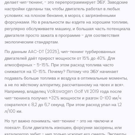
делает чип-тюнинг, - это перепрограммирует ЭБУ. Заводские
настройки сделаны так, чтобы двигатель работал в любых
условиях: на плохом бензине, в мороз, с загрязнёнными
форсунками. Но в реальности вы ездите на хорошем топливе,
регулярно обслуживаете машину, и большая часть потенциала
двигателя просто зажата в программе - для соответствия
экологическим стандартам.
По данным AAC-DT (2025), чип-тюнинг турбированных
двигателей даёт прирост мощности от 15% до 40%. Для
атмосферных - 5-15%. При этом расход топлива часто
снижается на 10-15%. Почему? Потому что ЭБУ начинает
подавать больше топлива и воздуха в оптимальные моменты,
а не по жёсткому алгоритму, рассчитанному на «всех и вся».
Например, владелец Volkswagen Golf VII 2019 года после
чип-тюнинга получил +32% мощности и разгон 0-100 км/ч
сократился с 8,2 до 6,7 секунд. При этом расход упал на 1,2
л/100 км.
Но тут важно понимать: чип-тюнинг - это не «включи и
поехал». Если двигатель изношен, форсунки засорены, или
катализатор забит - чип только ускорит его смерть. Эксперты