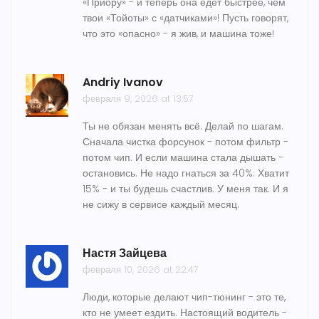
«Приору» - и теперь она едет быстрее, чем
твои «Тойоты» с «датчиками»! Пусть говорят,
что это «опасно» - я жив, и машина тоже!
Andriy Ivanov
февраля 9, 2026 at 13:57
Ты не обязан менять всё. Делай по шагам.
Сначала чистка форсунок - потом фильтр -
потом чип. И если машина стала дышать -
остановись. Не надо гнаться за 40%. Хватит
15% - и ты будешь счастлив. У меня так. И я
не сижу в сервисе каждый месяц.
Настя Зайцева
февраля 10, 2026 at 22:47
Люди, которые делают чип-тюнинг - это те,
кто не умеет ездить. Настоящий водитель -