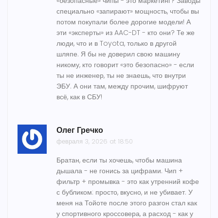
«безопасные» чипы - это маркетинг? Заводы
специально «запирают» мощность, чтобы вы
потом покупали более дорогие модели! А
эти «эксперты» из AAC-DT - кто они? Те же
люди, что и в Toyota, только в другой
шляпе. Я бы не доверил свою машину
никому, кто говорит «это безопасно» - если
ты не инженер, ты не знаешь, что внутри
ЭБУ. А они там, между прочим, шифруют
всё, как в СБУ!
Олег Гречко
февраля 3, 2026 at 18:50
Братан, если ты хочешь, чтобы машина
дышала - не гонись за цифрами. Чип +
фильтр + промывка - это как утренний кофе
с бубликом: просто, вкусно, и не убивает. У
меня на Тойоте после этого разгон стал как
у спортивного кроссовера, а расход - как у