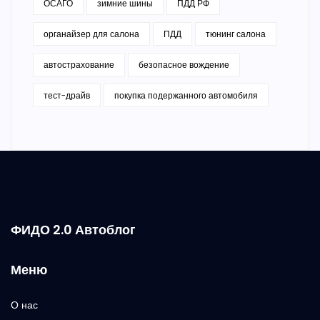
ОСАГО
зимние шины
ПДД РФ
органайзер для салона
ПДД
тюнинг салона
автострахование
безопасное вождение
тест-драйв
покупка подержанного автомобиля
ФИДО 2.0 Автоблог
Меню
О нас