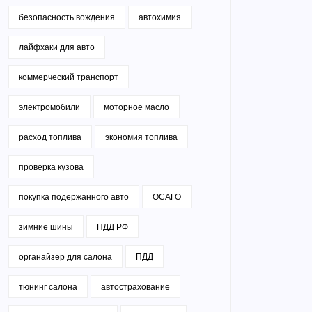
безопасность вождения
автохимия
лайфхаки для авто
коммерческий транспорт
электромобили
моторное масло
расход топлива
экономия топлива
проверка кузова
покупка подержанного авто
ОСАГО
зимние шины
ПДД РФ
органайзер для салона
ПДД
тюнинг салона
автострахование