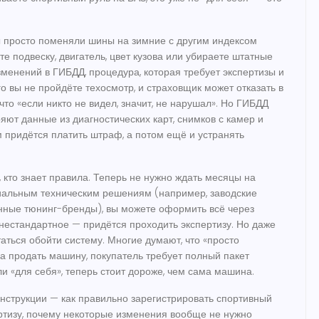
ы просто поменяли шины на зимние с другим индексом
те подвеску, двигатель, цвет кузова или убираете штатные
зменений в ГИБДД
,
процедура, которая требует экспертизы и
ого вы не пройдёте техосмотр, и страховщик может отказать в
что «если никто не видел, значит, не нарушал». Но ГИБДД
яют данные из диагностических карт, снимков с камер и
 придётся платить штраф, а потом ещё и устранять
, кто знает правила. Теперь не нужно ждать месяцы на
циальным техническим решениям (например, заводские
нные тюнинг-бренды), вы можете оформить всё через
о нестандартное — придётся проходить экспертизу. Но даже
таться обойти систему. Многие думают, что «просто
ра продать машину, покупатель требует полный пакет
ли «для себя», теперь стоит дороже, чем сама машина.
инструкции — как правильно зарегистрировать спортивный
ертизу, почему некоторые изменения вообще не нужно