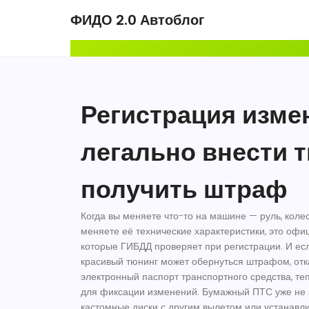
ФИДО 2.0 Автоблог
Регистрация изме
легально внести т
получить штраф
Когда вы меняете что-то на машине — руль, колес
меняете её
технические характеристики
,
это офи
которые ГИБДД проверяет при регистрации
. И е
красивый тюнинг может обернуться штрафом, отк
электронный паспорт транспортного средства, те
для фиксации изменений
. Бумажный ПТС уже не а
кастомные диски с другим вылетом или устанавли