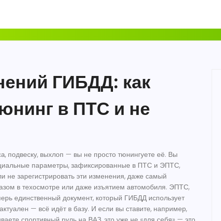
нений ГИБДД: как
юнинг в ПТС и не
а, подвеску, выхлоп — вы не просто тюнингуете её. Вы
циальные параметры, зафиксированные в ПТС и ЭПТС,
сли не зарегистрировать эти изменения, даже самый
азом в техосмотре или даже изъятием автомобиля.
ЭПТС
,
перь единственный документ, который ГИБДД использует
ктуален — всё идёт в базу. И если вы ставите, например,
ваете спортивный руль на ВАЗ, это уже не «для себя» — это