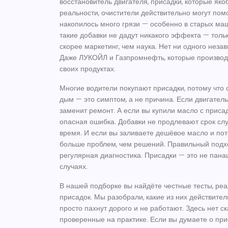
восстановитель двигателя
,
присадки, которые як
реальности, очистители действительно могут помо
накопилось много грязи — особенно в старых маш
такие добавки не дадут никакого эффекта — толь
скорее маркетинг, чем наука. Нет ни одного незав
Даже ЛУКОЙЛ и Газпромнефть, которые производя
своих продуктах.
Многие водители покупают присадки, потому что 
дым — это симптом, а не причина. Если двигател
заменит ремонт. А если вы купили масло с приса
опасная ошибка. Добавки не продлевают срок слу
время. И если вы заливаете дешёвое масло и пот
больше проблем, чем решений. Правильный подх
регулярная диагностика. Присадки — это не пана
случаях.
В нашей подборке вы найдёте честные тесты, ре
присадок. Мы разобрали, какие из них действител
просто пахнут дорого и не работают. Здесь нет с
проверенные на практике. Если вы думаете о при