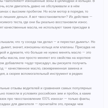
обы «заполняют» изношенные зоны в цилиндрах и кольцах
. В
чь, если двигатель давно не обслуживали и в нём
инах с высоким пробегом. Но если мотор в порядке, то
ко лишние деньги. А вот «восстановители»? Их действие —
исимого теста, где они бы реально восстановили износ.
т качественные масла, не используют такие присадки в
слышали, что «у соседа так делал — и перестал дымить». Но
ь дымит, значит, изношены кольца или клапаны. Присадка не
дкой и думаете, что больше не нужно менять масло — это
жбы масла, они просто меняют его свойства на короткое
ом добавляете «чудо-присадку», вы рискуете получить
од — качественное масло, своевременная замена и
цея, а скорее вспомогательный инструмент в редких
альные отзывы водителей и сравнения самых популярных
ьно помогли в условиях российских зим и пробок, а какие
казок про «восстановление 100% износа» — только факты,
садках для двигателя — прочитайте это, прежде чем