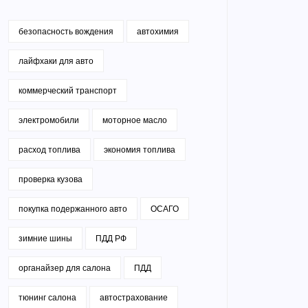
безопасность вождения
автохимия
лайфхаки для авто
коммерческий транспорт
электромобили
моторное масло
расход топлива
экономия топлива
проверка кузова
покупка подержанного авто
ОСАГО
зимние шины
ПДД РФ
органайзер для салона
ПДД
тюнинг салона
автострахование