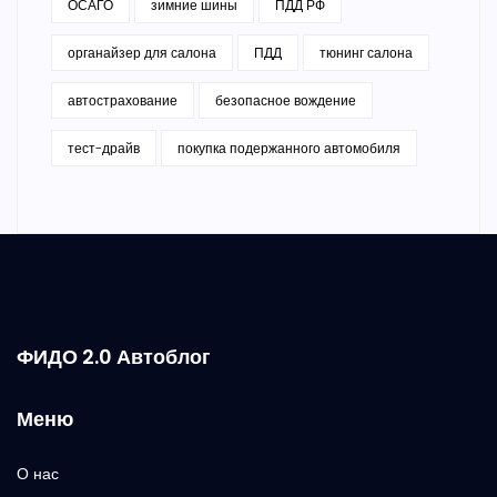
ОСАГО
зимние шины
ПДД РФ
органайзер для салона
ПДД
тюнинг салона
автострахование
безопасное вождение
тест-драйв
покупка подержанного автомобиля
ФИДО 2.0 Автоблог
Меню
О нас