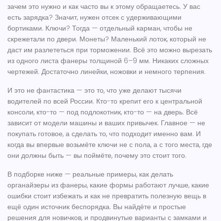
зачем это нужно и как часто вы к этому обращаетесь. У вас
есть зарядка? Значит, нужен отсек с удерживающими
бортиками. Ключи? Тогда — отдельный карман, чтобы не
скрежетали по двери. Монеты? Маленький лоток, который не
даст им разлететься при торможении. Всё это можно вырезать
из одного листа фанеры толщиной 6–9 мм. Никаких сложных
чертежей. Достаточно линейки, ножовки и немного терпения.
И это не фантастика — это то, что уже делают тысячи
водителей по всей России. Кто-то крепит его к центральной
консоли, кто-то — под подлокотник, кто-то — на дверь. Всё
зависит от модели машины и ваших привычек. Главное — не
покупать готовое, а сделать то, что подходит именно вам. И
когда вы впервые возьмёте ключи не с пола, а с того места, где
они должны быть — вы поймёте, почему это стоит того.
В подборке ниже — реальные примеры, как делать
органайзеры из фанеры, какие формы работают лучше, какие
ошибки стоит избежать и как не превратить полезную вещь в
ещё один источник беспорядка. Вы найдёте и простые
решения для новичков, и продвинутые варианты с замками и