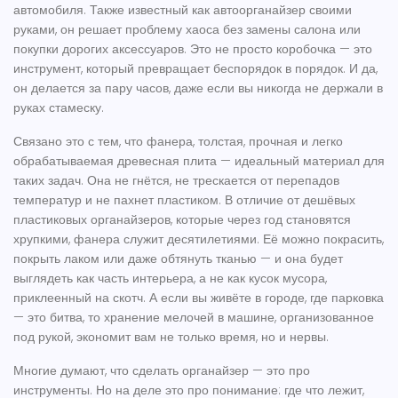
автомобиля
. Также известный как
автоорганайзер своими
руками
, он решает проблему хаоса без замены салона или
покупки дорогих аксессуаров.
Это не просто коробочка — это
инструмент, который превращает беспорядок в порядок. И да,
он делается за пару часов, даже если вы никогда не держали в
руках стамеску.
Связано это с тем, что
фанера
,
толстая, прочная и легко
обрабатываемая древесная плита
— идеальный материал для
таких задач. Она не гнётся, не трескается от перепадов
температур и не пахнет пластиком. В отличие от дешёвых
пластиковых органайзеров, которые через год становятся
хрупкими, фанера служит десятилетиями. Её можно покрасить,
покрыть лаком или даже обтянуть тканью — и она будет
выглядеть как часть интерьера, а не как кусок мусора,
приклеенный на скотч. А если вы живёте в городе, где парковка
— это битва, то
хранение мелочей в машине
,
организованное
под рукой
, экономит вам не только время, но и нервы.
Многие думают, что сделать органайзер — это про
инструменты. Но на деле это про понимание: где что лежит,