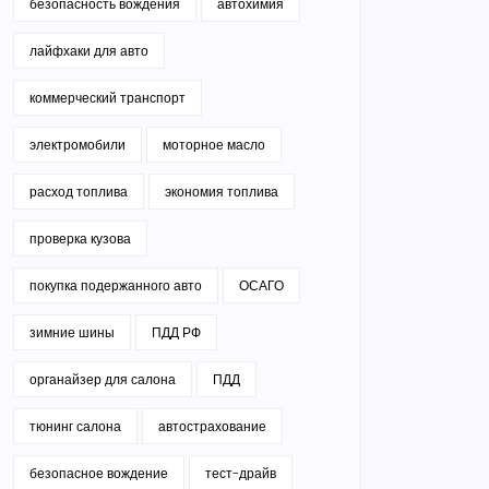
безопасность вождения
автохимия
лайфхаки для авто
коммерческий транспорт
электромобили
моторное масло
расход топлива
экономия топлива
проверка кузова
покупка подержанного авто
ОСАГО
зимние шины
ПДД РФ
органайзер для салона
ПДД
тюнинг салона
автострахование
безопасное вождение
тест-драйв