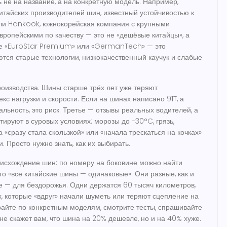
ь не на название, а на конкретную модель. Например,
итайских производителей шин, известный устойчивостью к
ли
Hankook
,
южнокорейская компания с крупными
европейскими по качеству
— это не «дешёвые китайцы», а
оде «EuroStar Premium» или «GermanTech» — это
уются старые технологии, низкокачественный каучук и слабые
роизводства. Шины старше трёх лет уже теряют
кс нагрузки и скорости. Если на шинах написано 91T, а
ьность, это риск. Третье — отзывы реальных водителей, а
тируют в суровых условиях: морозы до -30°C, грязь,
 «сразу стала скользкой» или «начала трескаться на кочках»
. Просто нужно знать, как их выбирать.
оисхождение шин: по номеру на боковине можно найти
что «все китайские шины — одинаковые». Они разные, как и
ие — для бездорожья. Одни держатся 60 тысяч километров,
х, которые «вдруг» начали шуметь или теряют сцепление на
райте по конкретным моделям, смотрите тесты, спрашивайте
ц не скажет вам, что шина на 20% дешевле, но и на 40% хуже.