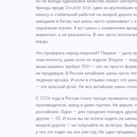
но не всегда одинаковое качество
, важно смотрет
бренды вроде
Double Star
,
один из крупнейших к
износу и стабильной работой на мокрой дороге
и
заводами в Китае, чьи шины часто сравнивают с 
серьёзные игроки. А вот шины с названиями вр
маркетинг, а не реальность. В них часто использ
корды.
Что проверить перед покупкой? Первое — дата п
эластичность, даже если не ездили. Второе — инде
ваша машина требует 95H — это не просто формал
не продавцов. В России китайские шины часто тес
ледяная крошка. И если в отзывах пишут, что шина
— это красный флаг. Не все китайские шины плохи
С 2024 года в России стало проще проверять пр
производителя, завод и даже партию. Не верьте, 
российские. Одни — для городских поездок, друг
другие — 30. И если вы не хотите ездить на шина
мокрой дороге — не покупайте их вслепую. Выби
у тех, кто ездит на них уже год. Ни один продаве