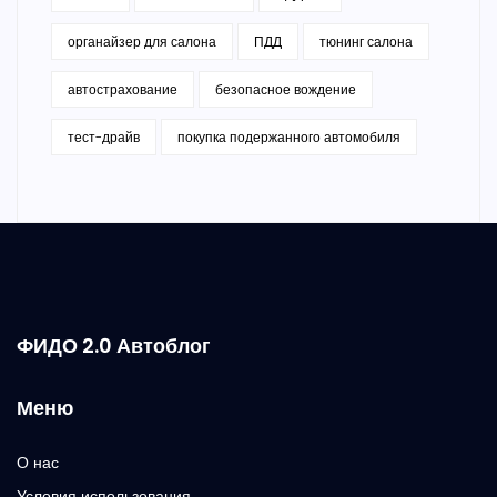
органайзер для салона
ПДД
тюнинг салона
автострахование
безопасное вождение
тест-драйв
покупка подержанного автомобиля
ФИДО 2.0 Автоблог
Меню
О нас
Условия использования