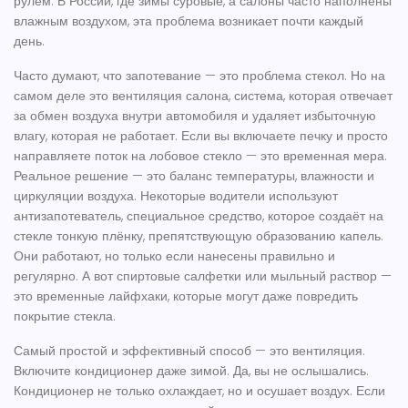
рулём.
В России, где зимы суровые, а салоны часто наполнены
влажным воздухом, эта проблема возникает почти каждый
день.
Часто думают, что запотевание — это проблема стекол. Но на
самом деле это
вентиляция салона
,
система, которая отвечает
за обмен воздуха внутри автомобиля и удаляет избыточную
влагу
, которая не работает. Если вы включаете печку и просто
направляете поток на лобовое стекло — это временная мера.
Реальное решение — это баланс температуры, влажности и
циркуляции воздуха. Некоторые водители используют
антизапотеватель
,
специальное средство, которое создаёт на
стекле тонкую плёнку, препятствующую образованию капель
.
Они работают, но только если нанесены правильно и
регулярно. А вот спиртовые салфетки или мыльный раствор —
это временные лайфхаки, которые могут даже повредить
покрытие стекла.
Самый простой и эффективный способ — это
вентиляция
.
Включите кондиционер даже зимой. Да, вы не ослышались.
Кондиционер не только охлаждает, но и осушает воздух. Если