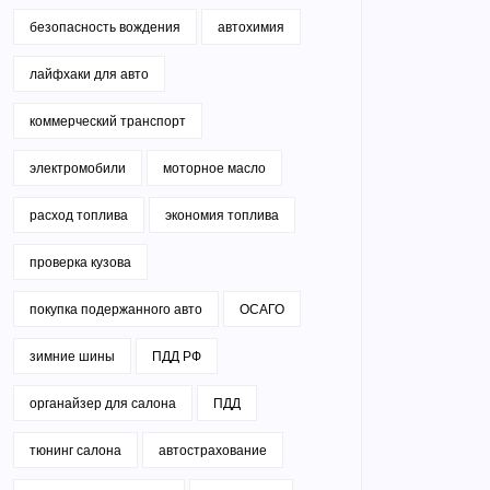
безопасность вождения
автохимия
лайфхаки для авто
коммерческий транспорт
электромобили
моторное масло
расход топлива
экономия топлива
проверка кузова
покупка подержанного авто
ОСАГО
зимние шины
ПДД РФ
органайзер для салона
ПДД
тюнинг салона
автострахование