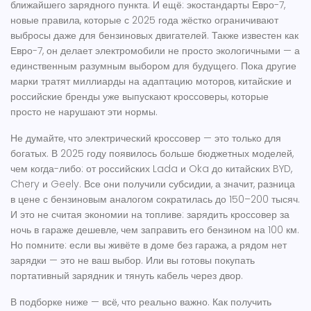
ближайшего зарядного пункта.
И ещё:
экостандарты Евро-7
,
новые правила, которые с 2025 года жёстко ограничивают
выбросы даже для бензиновых двигателей
. Также известен как
Евро-7
, он делает электромобили не просто экологичными — а
единственным разумным выбором для будущего. Пока другие
марки тратят миллиарды на адаптацию моторов, китайские и
российские бренды уже выпускают кроссоверы, которые
просто не нарушают эти нормы.
Не думайте, что электрический кроссовер — это только для
богатых. В 2025 году появилось больше бюджетных моделей,
чем когда-либо: от российских Lada и Oka до китайских BYD,
Chery и Geely. Все они получили субсидии, а значит, разница
в цене с бензиновым аналогом сократилась до 150–200 тысяч.
И это не считая экономии на топливе: зарядить кроссовер за
ночь в гараже дешевле, чем заправить его бензином на 100 км.
Но помните: если вы живёте в доме без гаража, а рядом нет
зарядки — это не ваш выбор. Или вы готовы покупать
портативный зарядник и тянуть кабель через двор.
В подборке ниже — всё, что реально важно. Как получить