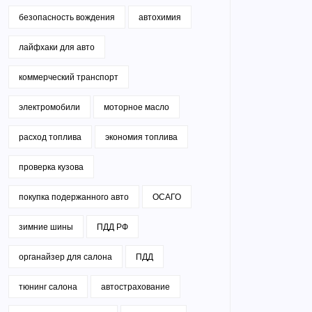
безопасность вождения
автохимия
лайфхаки для авто
коммерческий транспорт
электромобили
моторное масло
расход топлива
экономия топлива
проверка кузова
покупка подержанного авто
ОСАГО
зимние шины
ПДД РФ
органайзер для салона
ПДД
тюнинг салона
автострахование