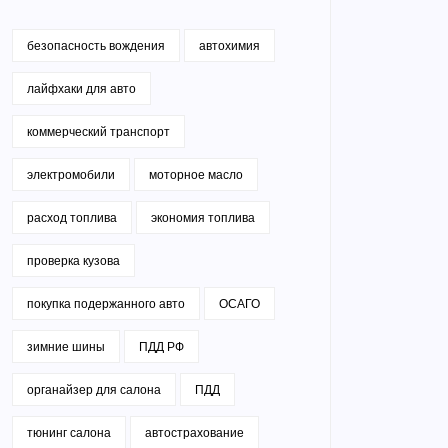
безопасность вождения
автохимия
лайфхаки для авто
коммерческий транспорт
электромобили
моторное масло
расход топлива
экономия топлива
проверка кузова
покупка подержанного авто
ОСАГО
зимние шины
ПДД РФ
органайзер для салона
ПДД
тюнинг салона
автострахование