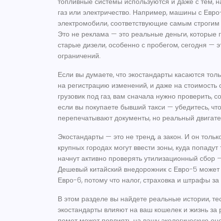
топливные системы используются и даже с тем, 
газ или электричество. Например, машины с Евро-
электромобили, соответствующие самым строгим 
Это не реклама — это реальные деньги, которые го
старые дизели, особенно с пробегом, сегодня — 
ограничений.
Если вы думаете, что экостандарты касаются толь
на регистрацию изменений, и даже на стоимость 
грузовик под газ, вам сначала нужно проверить, с
если вы покупаете бывший такси — убедитесь, чт
перепечатывают документы, но реальный двигате
Экостандарты — это не тренд, а закон. И он толь
крупных городах могут ввести зоны, куда попадут
начнут активно проверять утилизационный сбор —
Дешевый китайский внедорожник с Евро-5 может 
Евро-6, потому что налог, страховка и штрафы за
В этом разделе вы найдете реальные истории, тес
экостандарты влияют на ваш кошелек и жизнь за р
помет может повлиять на вашу экологическую оцен