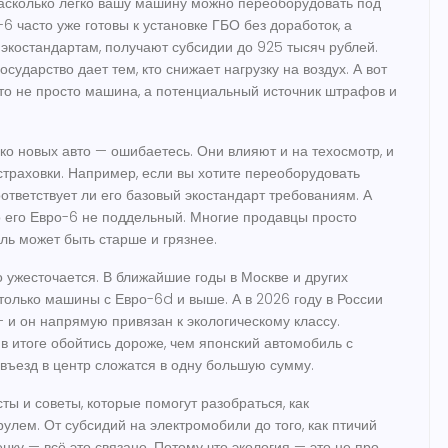
насколько легко вашу машину можно переоборудовать под
6 часто уже готовы к установке ГБО без доработок, а
экостандартам, получают субсидии до 925 тысяч рублей.
сударство дает тем, кто снижает нагрузку на воздух. А вот
это не просто машина, а потенциальный источник штрафов и
ко новых авто — ошибаетесь. Они влияют и на техосмотр, и
страховки. Например, если вы хотите переоборудовать
оответствует ли его базовый экостандарт требованиям. А
о его Евро-6 не поддельный. Многие продавцы просто
ль может быть старше и грязнее.
ко ужесточается. В ближайшие годы в Москве и других
 только машины с Евро-6d и выше. А в 2026 году в России
 и он напрямую привязан к экологическому классу.
в итоге обойтись дороже, чем японский автомобиль с
 въезд в центр сложатся в одну большую сумму.
ты и советы, которые помогут разобраться, как
улем. От субсидий на электромобили до того, как птичий
ку — всё это связано. Потому что экология — это не про