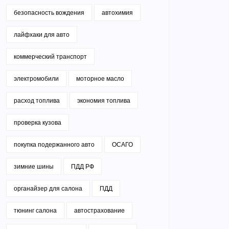
безопасность вождения
автохимия
лайфхаки для авто
коммерческий транспорт
электромобили
моторное масло
расход топлива
экономия топлива
проверка кузова
покупка подержанного авто
ОСАГО
зимние шины
ПДД РФ
органайзер для салона
ПДД
тюнинг салона
автострахование