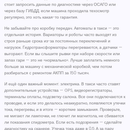
стоит запросить данные по диагностике через ОСАГО или
через базу ГИБДД: если машина проходила техосмотр
регулярно, это хоть какая-то гарантия.
Не забывайте про коробку передач. Автоматы в такси — это
отдельная история. Вариаторы и роботы часто выходят из
строя раньше срока из-за постоянных переключений и
нагрузок. Гидротрансформаторы перегреваются, а датчики —
выгорают. Если вы слышите рывки при наборе скорости или
запах гари — это не «нормально». Лучше заплатить немного
больше за машину с механической коробкой, чем потом
разбираться с ремонтом АКПП за 150 тысяч.
И ещё один важный момент: электрика. В такси часто ставят
дополнительные устройства — GPS, видеорегистраторы,
терминалы оплаты, подсветку салона. Все они подключаются к
проводке, и если это делалось неаккуратно, появляются утечки
тока, перегревы, и в итоге — короткие замыкания. Проверьте,
не мигают ли лампочки, не глючит ли магнитола, не сбивается
ли показания спидометра. Если есть подозрения — сделайте
диагностику на сканере. Утечка тока даже в 0,5 А за пару