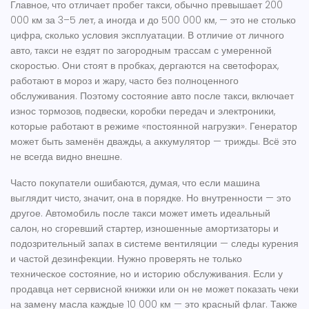
Главное, что отличает
пробег такси
,
обычно превышает 200
000 км за 3–5 лет, а иногда и до 500 000 км
, — это не столько
цифра, сколько условия эксплуатации. В отличие от личного
авто, такси не ездят по загородным трассам с умеренной
скоростью. Они стоят в пробках, дергаются на светофорах,
работают в мороз и жару, часто без полноценного
обслуживания. Поэтому
состояние авто после такси
,
включает
износ тормозов, подвески, коробки передач и электроники,
которые работают в режиме «постоянной нагрузки»
. Генератор
может быть заменён дважды, а аккумулятор — трижды. Всё это
не всегда видно внешне.
Часто покупатели ошибаются, думая, что если машина
выглядит чисто, значит, она в порядке. Но внутренности — это
другое.
Автомобиль после такси
может иметь идеальный
салон, но сгоревший стартер, изношенные амортизаторы и
подозрительный запах в системе вентиляции — следы курения
и частой дезинфекции. Нужно проверять не только
техническое состояние, но и историю обслуживания. Если у
продавца нет сервисной книжки или он не может показать чеки
на замену масла каждые 10 000 км — это красный флаг. Также