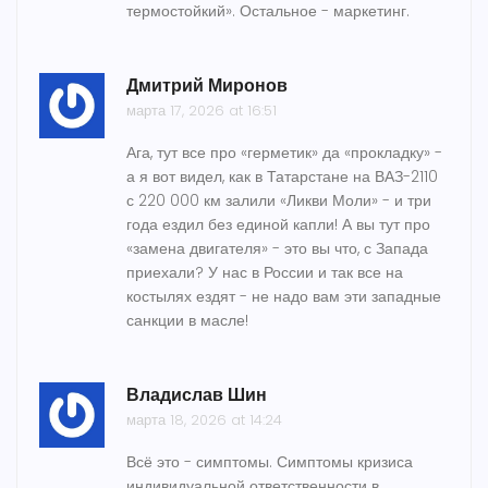
термостойкий». Остальное - маркетинг.
Дмитрий Миронов
марта 17, 2026 at 16:51
Ага, тут все про «герметик» да «прокладку» -
а я вот видел, как в Татарстане на ВАЗ-2110
с 220 000 км залили «Ликви Моли» - и три
года ездил без единой капли! А вы тут про
«замена двигателя» - это вы что, с Запада
приехали? У нас в России и так все на
костылях ездят - не надо вам эти западные
санкции в масле!
Владислав Шин
марта 18, 2026 at 14:24
Всё это - симптомы. Симптомы кризиса
индивидуальной ответственности в