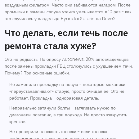
воздушным фильтром. Часто они забиваются нагаром. После
промывки и замены сапуна утечка уменьшается в 10 раз - как
это случилось у владельца Hyundai Solaris на Drive2.
Что делать, если течь после
ремонта стала хуже?
Это не редкость. По опросу Autonews, 28% автовладельцев
после замены прокладки ГБЦ столкнулись с ухудшением течи.
Почему? Три основные ошибки:
Не заменили прокладку на новую
- некоторые механики
«переустанавливают» старую, просто очищая её. Это не
работает. Прокладка - одноразовая деталь.
Неправильно затянули болты
- затягивать нужно по
диагонали, поэтапно, в три подхода. Не просто «закрутить
крепко».
Не проверили плоскость головки
- если головка
деформирована, даже новая прокладка не уплотнит.