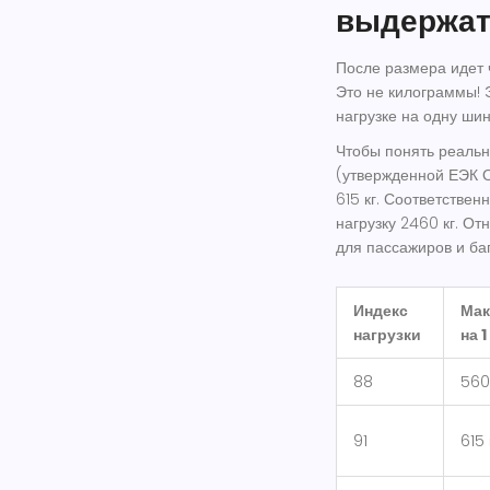
выдержат
После размера идет 
Это не килограммы! 
нагрузке на одну шин
Чтобы понять реальн
(утвержденной ЕЭК О
615 кг. Соответствен
нагрузку 2460 кг. От
для пассажиров и ба
Индекс
Мак
нагрузки
на 1
88
560
91
615 