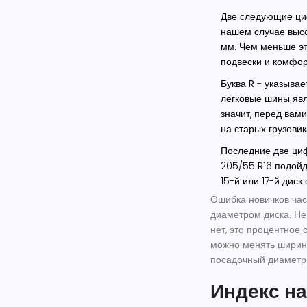
Две следующие ци
нашем случае высо
мм. Чем меньше это
подвески и комфор
Буква R
- указывае
легковые шины явл
значит, перед вами
на старых грузовик
Последние две ци
205/55 R16 подойд
15-й или 17-й дис
Ошибка новичков час
диаметром диска. Не
нет, это процентное
можно менять ширину
посадочный диаметр 
Индекс на