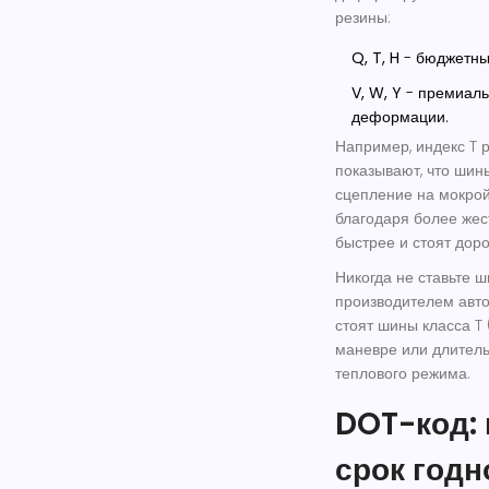
резины:
Q, T, H
- бюджетные
V, W, Y
- премиаль
деформации.
Например, индекс
T
р
показывают, что шин
сцепление на мокрой
благодаря более жес
быстрее и стоят доро
Никогда не ставьте ш
производителем авто
стоят шины класса T 
маневре или длител
теплового режима.
DOT-код: 
срок годн