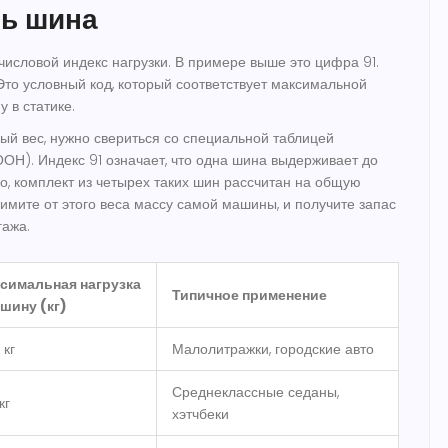
ь шина
числовой индекс нагрузки. В примере выше это цифра
91
.
Это условный код, который соответствует максимальной
у в статике.
ый вес, нужно свериться со специальной таблицей
ОН). Индекс 91 означает, что одна шина выдерживает до
но, комплект из четырех таких шин рассчитан на общую
нимите от этого веса массу самой машины, и получите запас
гажа.
симальная нагрузка
Типичное применение
 шину (кг)
 кг
Малолитражки, городские авто
Среднеклассные седаны,
кг
хэтчбеки