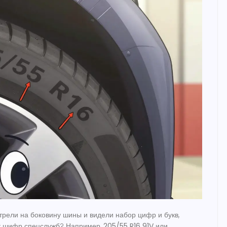
трели на боковину шины и видели набор цифр и букв,
ак шифр спецслужб? Например,
205/55 R16 91V
или