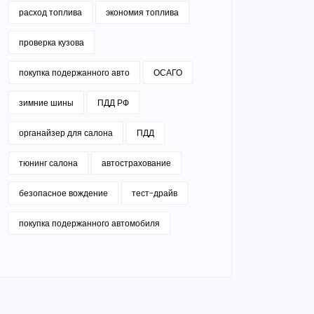
расход топлива
экономия топлива
проверка кузова
покупка подержанного авто
ОСАГО
зимние шины
ПДД РФ
органайзер для салона
ПДД
тюнинг салона
автострахование
безопасное вождение
тест-драйв
покупка подержанного автомобиля