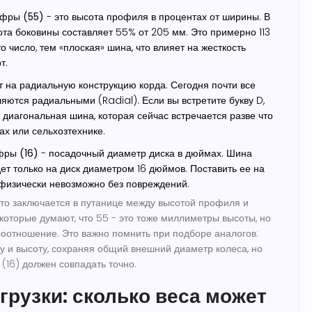
фры (55)
- это высота профиля в процентах от ширины. В
та боковины составляет 55% от 205 мм. Это примерно 113
 число, тем «плоская» шина, что влияет на жесткость
т.
т на радиальную конструкцию корда. Сегодня почти все
яются радиальными (Radial). Если вы встретите букву D,
 диагональная шина, которая сейчас встречается разве что
ах или сельхозтехнике.
фры (16)
- посадочный диаметр диска в дюймах. Шина
ет только на диск диаметром 16 дюймов. Поставить ее на
к физически невозможно без повреждений.
то заключается в путанице между высотой профиля и
которые думают, что 55 - это тоже миллиметры высоты, но
 соотношение. Это важно помнить при подборе аналогов:
 и высоту, сохраняя общий внешний диаметр колеса, но
(16) должен совпадать точно.
грузки: сколько веса может