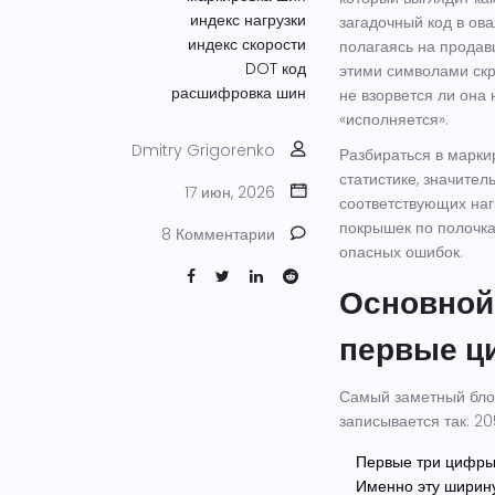
индекс нагрузки
загадочный код в ов
индекс скорости
полагаясь на продавц
DOT код
этими символами скр
расшифровка шин
не взорвется ли она 
«исполняется».
Dmitry Grigorenko
Разбираться в маркир
статистике, значител
17 июн, 2026
соответствующих нагр
покрышек по полочка
8 Комментарии
опасных ошибок.
Основной 
первые 
Самый заметный блок
записывается так:
20
Первые три цифры
Именно эту ширину 