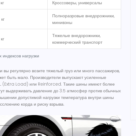
кг
Кроссоверы, универсалы
Полноразровые внедорожники,
 кг
минивэны
Тяжелые внедорожники,
 кг
коммерческий транспорт
 индексов нагрузки
и вы регулярно возите тяжелый груз или много пассажиров,
жет быть мало. Производители выпускают усиленные
L (Extra Load)
или
Reinforced
. Такие шины имеют более
гут выдерживать давление до 3.5 атмосфер против обычных
евышении допустимой нагрузки температура внутри шины
расслоению корда и риску взрыва.