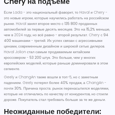
Chery на подъёме
Если Lada - это национальный фаворит, то Haval и Chery -
это новые игроки, которые научились работать на российском
рынке. Haval занял второе место с
135 800
проданных
автомобилей за первые десять месяцев. Это на
15,2%
меньше,
чем в 2024 году, но всё равно - второй результат. Chery с
94
400
машинами - третий. Их успех связан с агрессивными
ценами, современным дизайном и широкой сетью дилеров.
Haval Jolion стал самым продаваемым китайским
кроссовером -
53 200
штук. Это больше, чем у многих
европейских моделей, которые раньше доминировали в этом
сегменте.
Geely и ChangAn также вошли в топ-5, но с заметным
падением. Geely потерял более
40%
продаж, а ChangAn -
почти
30%
. Причина проста: рынок перенасытился моделями,
которые не отличались по качеству от конкурентов, но стоили
дороже. Покупатель стал требовать больше за те же деньги.
Неожиданные победители: