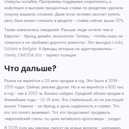
стимулы ослабли. Программы поддержки сократились, а
инфляция и высокие процентные ставки по кредитам сделали
покупку машины сложнее. Даже если человек захочет купить
авто, банк может отказать в кредите - ставка сейчас выше 20%.
Также изменились ожидания. Раньше люди хотели «как в
Европе» - бренд, дизайн, технологии. Теперь - «чтобы ехал, не
ломался и не требовал дорогого ремонта». Это выгодно Lada,
Solaris и Belgee. А бренды, которые не адаптировались -
Geely, OMODA, Kia - теряют позиции.
Что дальше?
Рынок не вернётся к 2,5 млн продаж в год. Это было в 2018-
2019 годах. Сейчас реалии другие. Но и не вернётся к 800 тыс.
в год - как в 2022-м. Баланс найден. Средний объём продаж в
ближайшие годы - 1,3-1,5 млн. Это стабильный, но не растущий
рынок. Главное - не бренд, а цена, надёжность и сервис. Тот,
кто это понял, выживает. Тот, кто продолжает продавать
«европейский стиль» по цене китайского кроссовера - уходит.
В 2026 году мы увидим, смогут ли новые модели - например,