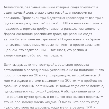
Автомобили
,
реальные машины, которые люди покупают и
ездят каждый день
в мае стали темой для проверки на
прочность. Проверили три бюджетных кроссовера — все три с
одинаковым результатом: после 40 000 км начинают шуметь
подвески, а тормоза требуют замены раньше, чем заявлено.
Дороги
,
состояние российских трасс, где реально ездят
автолюбители
тоже не скрывали: в Подмосковье и на Урале
появились новые ямы, которые не чинят, а просто засыпают
щебнем. Кто ездит по ним — тот знает, что резина и
амортизаторы работают на пределе.
Если вы думаете, что
тест-драйв
,
реальная проверка
автомобиля в повседневных условиях, а не на полигоне
— это
просто поездка на 20 минут с продавцом, вы ошибаетесь. В
мае мы ездили с этими машинами на 300 км — в пробках, по
гравийке, с полным багажником. И только тогда стало понятно,
где скрывается настоящий дефект. А
обслуживание авто
,
то,
что реально нужно делать, а не то, что навязывают сервисы
—
это не про замену масла каждые 10 тысяч. Это про то, когда
нужно смотреть на шаровые, когда менять ремень ГРМ и