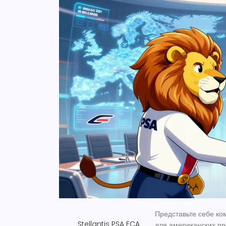
Представьте себе к
Stellantis
PSA
FCA
для американских пр