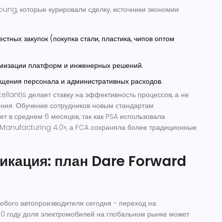
oung, которые курировали сделку, источники экономии
естных закупок (покупка стали, пластика, чипов оптом
имизации платформ и инженерных решений.
ращения персонала и административных расходов.
ellantis делает ставку на эффективность процессов, а не
ния. Обучение сотрудников новым стандартам
ет в среднем 6 месяцев, так как PSA использовала
Manufacturing 4.0», а FCA сохраняла более традиционные
кация: план Dare Forward
юбого автопроизводителя сегодня - переход на
30 году доля электромобилей на глобальном рынке может