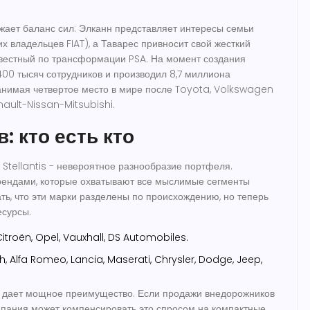
ажает баланс сил: Элканн представляет интересы семьи
х владельцев FIAT), а Таварес привносит свой жесткий
звестный по трансформации PSA. На момент создания
00 тысяч сотрудников и производил 8,7 миллиона
занимая четвертое место в мире после Toyota, Volkswagen
ault-Nissan-Mitsubishi.
: кто есть кто
 Stellantis - невероятное разнообразие портфеля.
рендами, которые охватывают все мыслимые сегменты
ть, что эти марки разделены по происхождению, но теперь
есурсы.
itroën, Opel, Vauxhall, DS Automobiles.
th, Alfa Romeo, Lancia, Maserati, Chrysler, Dodge, Jeep,
 дает мощное преимущество. Если продажи внедорожников
мпания может компенсировать это спросом на компактные