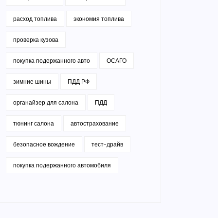
расход топлива
экономия топлива
проверка кузова
покупка подержанного авто
ОСАГО
зимние шины
ПДД РФ
органайзер для салона
ПДД
тюнинг салона
автострахование
безопасное вождение
тест-драйв
покупка подержанного автомобиля