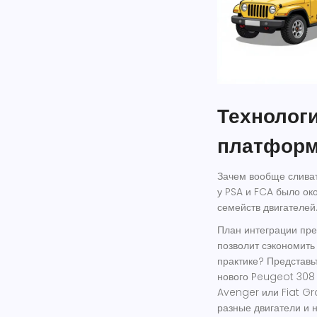
Технологи
платформ
Зачем вообще сливат
у PSA и FCA было о
семейств двигателей
План интеграции пре
позволит сэкономить 
практике? Представьт
нового Peugeot 308 
Avenger или Fiat G
разные двигатели и н