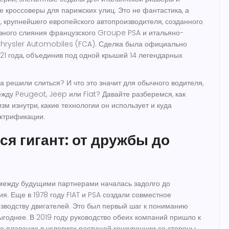
е кроссоверы для парижских улиц. Это не фантастика, а
s
,
крупнейшего европейского автопроизводителя, созданного
озного слияния французского Groupe PSA и итальяно-
Chrysler Automobiles (FCA)
. Сделка была официально
021 года, объединив под одной крышей 14 легендарных
а решили слиться? И что это значит для обычного водителя,
жду Peugeot, Jeep или Fiat? Давайте разберемся, как
зм изнутри, какие технологии он использует и куда
ектрификации.
ся гигант: от дружбы до
между будущими партнерами началась задолго до
я. Еще в 1978 году FIAT и PSA создали совместное
зводству двигателей. Это был первый шаг к пониманию
выгоднее. В 2019 году руководство обеих компаний пришло к
ое плавание в условиях растущей конкуренции со стороны