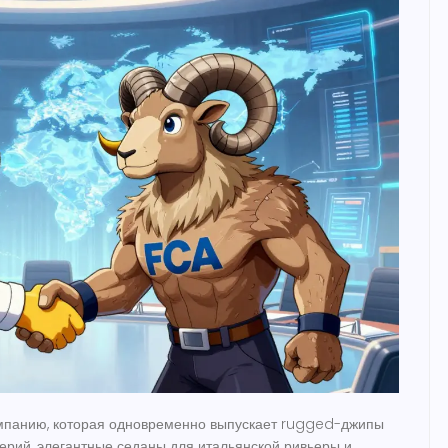
омпанию, которая одновременно выпускает rugged-джипы
ерий, элегантные седаны для итальянской ривьеры и