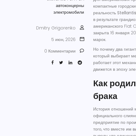
автоконцерны
компактные городски
электромобили
реальность
Stellanti
в результате гранди
американского Fiat 
Dmitry Grigorenko
закрыта 16 января 2
5 июн, 2026
марок.
Но почему два гигант
0 Комментарии
который выбирает ме
работает этот механи
движется в эпоху эл
Как родил
брака
История отношений 
официального слияни
предприятие по прои
того, что вместе им 
выводу, что одиночн