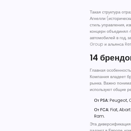
Такая структура отр
Агнелли (исторически
стиль управления, и
концерн объединял 4
автомобилей в год, 
Group и альянса Ren
14 брендов
Главная особенность
Компания владеет б
рынка. Важно понима
используют общие р
От PSA:
Peugeot, C
От FCA:
Fiat, Abar
Ram.
Эта диверсификация
падают в Европе, ко