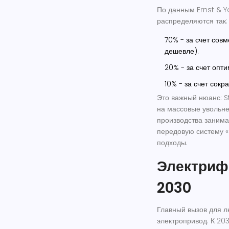
По данным Ernst & Y
распределяются так:
70% - за счет совм
дешевле).
20% - за счет опт
10% - за счет сок
Это важный нюанс: St
на массовые увольне
производства занима
передовую систему «
подходы.
Электрифи
2030
Главный вызов для л
электропривод. К 20