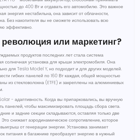
щностью до 400 Вт и отдавать его автомобилю
. Это важное
ая энергия нестабильна, она зависит от облачности,
она. Без накопителя вы не сможете использовать всю
ию эффективно.
: революция или маркетинг?
ждаемых продуктов последних лет стала система
я солнечная установка для крыши электромобиля
. Она
ьно для Tesla Model Y, но подходит и для других моделей.
шести гибких панелей по 160 Вт каждая, общей мощностью
аны из стекловолокна (ETFE) и закреплены на алюминиевых
м.
olar - адаптивность. Когда вы припарковались, вы вручную
ть панелей, чтобы максимизировать площадь сбора света.
дние и задние секции складываются, оставляя только две
 Это снижает аэродинамическое сопротивление, которое
 выигрыш от генерации энергии. Установка занимает
блок питания в багажнике преобразует энергию в нужный