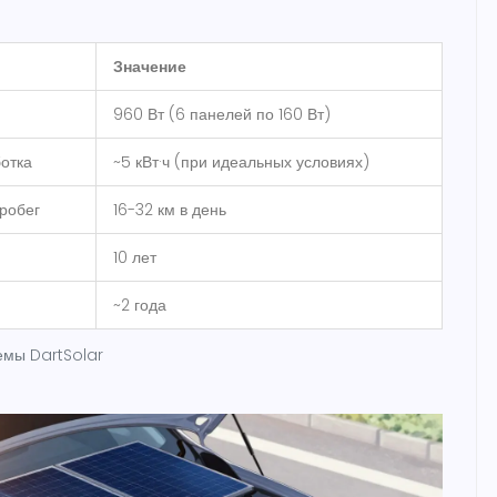
Значение
960 Вт (6 панелей по 160 Вт)
отка
~5 кВт·ч (при идеальных условиях)
робег
16-32 км в день
10 лет
~2 года
емы DartSolar