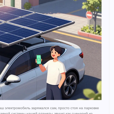
ваш
электромобиль
заряжался сам, просто стоя на парковке
лавной системы нашей планеты
, звучит как сценарий из