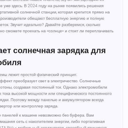
е уже здесь. В 2024 году на рынке появились решения
ртативной солнечной станции, которая крепится прямо на
Производители обещают бесплатную энергию и полную
еток. Звучит идеально? Давайте разберемся, сколько
но сможете проехать на «солнце» и стоит ли переплачивать
ает солнечная зарядка для
обиля
емы лежит простой физический принцип:
эффект
преобразует свет в электричество
. Солнечные
тоны, создавая постоянный ток. Однако электромобили
 тока высокой мощности или специфического постоянного
рядки. Поэтому между панелью и аккумулятором всегда
вертор или контроллер заряда.
 панелей к машине невозможно без буфера. Вам
машняя сеть с накопителем энергии, либо портативная
LTA Pro
- мобильный аккумулятор, способный принимать