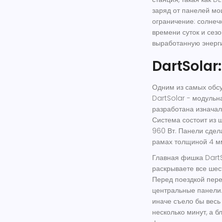
заряд от панелей мо
ограничение: солнечн
времени суток и сез
выработанную энерг
DartSolar
Одним из самых обсу
DartSolar
- модульна
разработана изначал
Система состоит из 
960 Вт. Панели сдел
рамах толщиной 4 м
Главная фишка DartS
раскрываете все шес
Перед поездкой пере
центральные панели.
иначе съело бы весь
несколько минут, а 