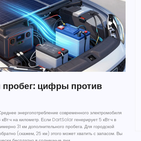
 пробег: цифры против
 Среднее энергопотребление современного электромобиля
 кВт·ч на километр. Если DartSolar генерирует 5 кВт·ч в
римерно 31 км дополнительного пробега. Для городской
обратно (скажем, 25 км) этого может хватить с запасом. Вы
ически бесплатно в солнечные дни.