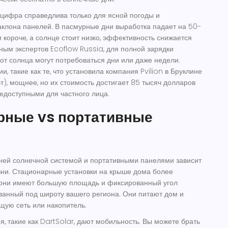
 цифра справедлива только для ясной погоды и
аклона панелей. В пасмурные дни выработка падает на 50-
и короче, а солнце стоит низко, эффективность снижается
ным экспертов Ecoflow Russia, для полной зарядки
 от солнца могут потребоваться дни или даже недели.
, такие как те, что установила компания Pvilion в Бруклине
т), мощнее, но их стоимость достигает 85 тысяч долларов
недоступными для частного лица.
рные vs портативные
ей солнечной системой и портативными панелями зависит
зни. Стационарные установки на крыше дома более
к они имеют большую площадь и фиксированный угол
ванный под широту вашего региона. Они питают дом и
щую сеть или накопитель.
, такие как DartSolar, дают мобильность. Вы можете брать