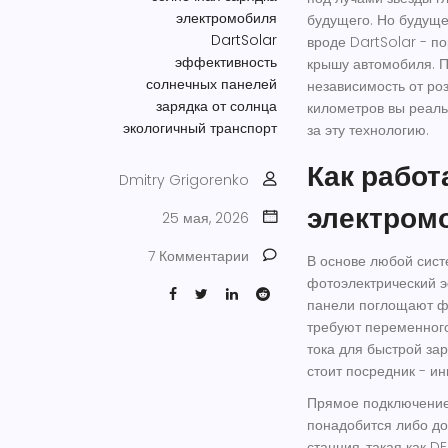
электромобиля
будущего. Но будуще
DartSolar
вроде
DartSolar
- по
эффективность
крышу автомобиля
. 
солнечных панелей
независимость от роз
зарядка от солнца
километров вы реаль
экологичный транспорт
за эту технологию.
Как работ
Dmitry Grigorenko
электром
25 мая, 2026
7 Комментарии
В основе любой сист
фотоэлектрический 
панели поглощают фо
требуют переменного
тока для быстрой за
стоит посредник - ин
Прямое подключение
понадобится либо до
станция, такая как
DE