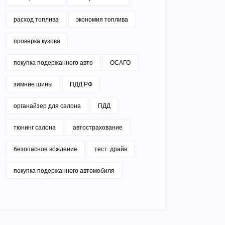
расход топлива
экономия топлива
проверка кузова
покупка подержанного авто
ОСАГО
зимние шины
ПДД РФ
органайзер для салона
ПДД
тюнинг салона
автострахование
безопасное вождение
тест-драйв
покупка подержанного автомобиля