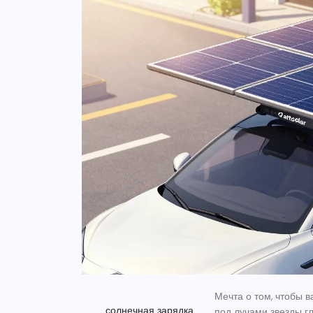
Мечта о том, чтобы 
солнечная зарядка
под лучами
звезды г