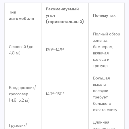
Рекомендуемый
Тип
угол
Почему так
автомобиля
(горизонтальный)
Полный обзор
зоны за
Легковой (до
бампером,
130°-145°
4,8 м)
включая
колеса и
тротуар
Большая
высота
Внедорожник/
посадки
кроссовер
140°-150°
требует
(4,8-5,2 м)
большего
охвата снизу
Длинная
Грузовик/
задняя часть,