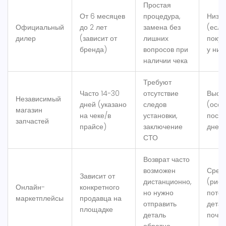
Простая
От 6 месяцев
процедура,
Низк
Официальный
до 2 лет
замена без
(если
дилер
(зависит от
лишних
поку
бренда)
вопросов при
у них
наличии чека
Требуют
Часто 14-30
отсутствие
Высо
Независимый
дней (указано
следов
(осо
магазин
на чеке/в
установки,
после
запчастей
прайсе)
заключение
дней)
СТО
Возврат часто
возможен
Сред
Зависит от
дистанционно,
(риск
Онлайн-
конкретного
но нужно
поте
маркетплейсы
продавца на
отправить
детал
площадке
деталь
почте