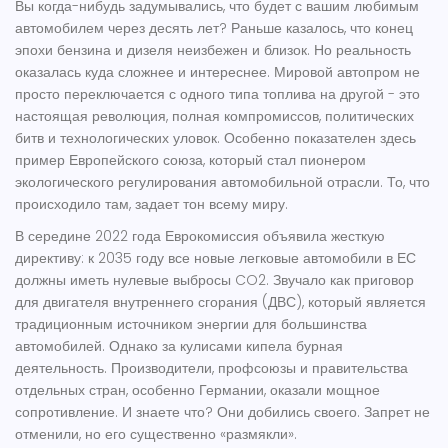
Вы когда-нибудь задумывались, что будет с вашим любимым
автомобилем через десять лет? Раньше казалось, что конец
эпохи бензина и дизеля неизбежен и близок. Но реальность
оказалась куда сложнее и интереснее. Мировой автопром не
просто переключается с одного типа топлива на другой - это
настоящая революция, полная компромиссов, политических
битв и технологических уловок. Особенно показателен здесь
пример
Европейского союза
, который
стал пионером
экологического регулирования автомобильной отрасли
. То, что
происходило там, задает тон всему миру.
В середине 2022 года Еврокомиссия объявила жесткую
директиву: к 2035 году все новые легковые автомобили в ЕС
должны иметь нулевые выбросы CO2. Звучало как приговор
для
двигателя внутреннего сгорания (ДВС)
, который
является
традиционным источником энергии для большинства
автомобилей
. Однако за кулисами кипела бурная
деятельность. Производители, профсоюзы и правительства
отдельных стран, особенно Германии, оказали мощное
сопротивление. И знаете что? Они добились своего. Запрет не
отменили, но его существенно «размякли».