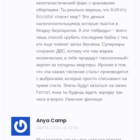
капиталистический фарс с красивыми
обертками. Ты реально веришь, что Battery
Booster спасет мир? Это деньги
налогоплательщиков, которые льются в
бездну бюрократии. А эти «гибриды» - всего
лишь способ срубить последние бабки с тех,
кто еще помнит запах бензина. Суперкары
сохранят ДВС, потому что там маржа
космическая, а тебе продадут «экологичный»
кирпич за полцены квартиры. Ирония в том,
что эта самая «зеленая сталь» производится
с выбросами, которые просто списывают на
чужие счета. Элиты будут кататься на своих
Ferrari, пока ты будешь ждать зарядку три
часа в мороз. Ужасное зрелище.
Anya Camp
мая 18, 2026 at 02:59
Мне кажется, что мы все немного теряем