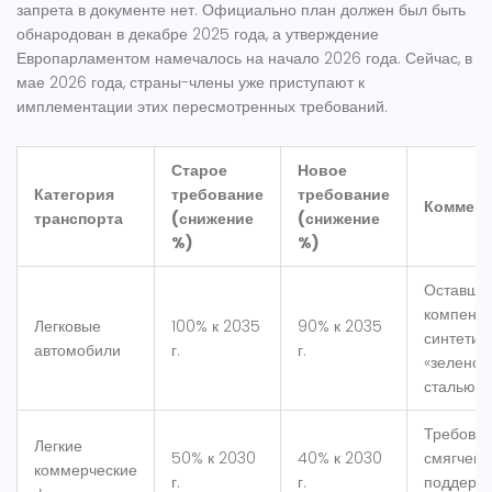
запрета в документе нет. Официально план должен был быть
обнародован в декабре 2025 года, а утверждение
Европарламентом намечалось на начало 2026 года. Сейчас, в
мае 2026 года, страны-члены уже приступают к
имплементации этих пересмотренных требований.
Старое
Новое
Категория
требование
требование
Коммент
транспорта
(снижение
(снижение
%)
%)
Оставши
компенс
Легковые
100% к 2035
90% к 2035
синтетик
автомобили
г.
г.
«зеленой
сталью
Требова
Легкие
50% к 2030
40% к 2030
смягчены
коммерческие
г.
г.
поддерж